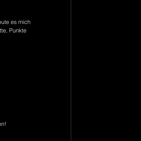
eute es mich 
tte, Punkte 
en!